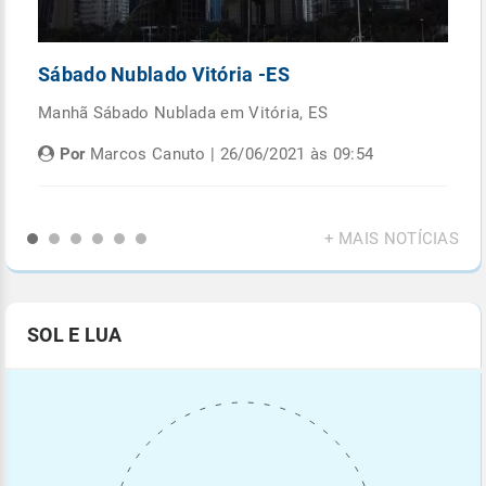
Sábado Nublado Vitória -ES
P
Manhã Sábado Nublada em Vitória, ES
Fi
di
Por
Marcos Canuto | 26/06/2021 às 09:54
+ MAIS NOTÍCIAS
SOL E LUA