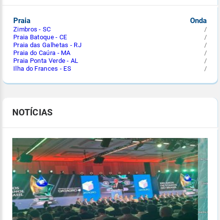
Praia
Onda
Zimbros - SC
/
Praia Batoque - CE
/
Praia das Galhetas - RJ
/
Praia do Caúra - MA
/
Praia Ponta Verde - AL
/
Ilha do Frances - ES
/
NOTÍCIAS