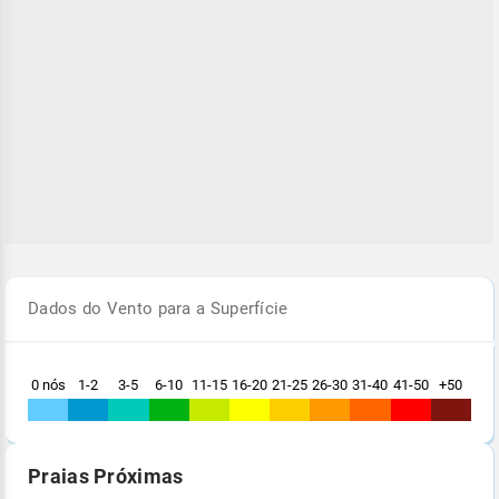
Dados do Vento para a Superfície
0 nós
1-2
3-5
6-10
11-15
16-20
21-25
26-30
31-40
41-50
+50
Praias Próximas