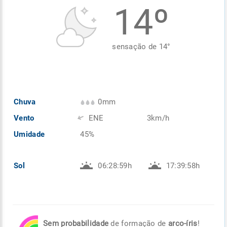
14º
Enviar
Enviar
Enviar
Enviar
Enviar
Enviar
sensação de
14
°
Chuva
0mm
Vento
ENE
3km/h
Umidade
45%
Sol
06:28:59h
17:39:58h
Sem probabilidade
de formação de
arco-íris
!