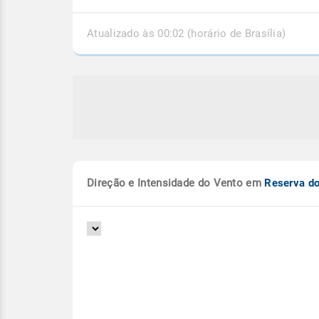
Atualizado às 00:02 (horário de Brasília)
Direção e Intensidade do Vento em
Reserva do
e extratropical se forma esta
Semana chuvosa com f
 entre o RS e Uruguai
Sul do Brasil