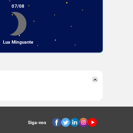
07/08
Lua Minguante
Siga-nos