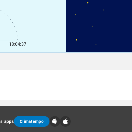
18:04:37
os apps
Climatempo