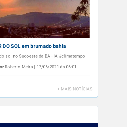
 DO SOL em brumado bahia
Por do sol e
BAIANO
 do sol no Sudoeste da BAHIA #climatempo
Por do sol em 
or
Roberto Meira | 17/06/2021 às 06:01
Por
Roberto M
+ MAIS NOTÍCIAS