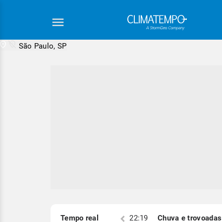
São Paulo, SP
Equipe Cli
S)
Tempo real
22:19
Chuva e trovoadas