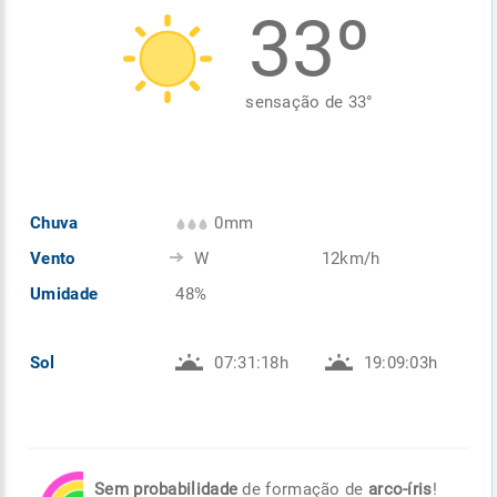
33º
Enviar
Enviar
Enviar
Enviar
Enviar
Enviar
sensação de
33
°
Chuva
0mm
Vento
W
12km/h
Umidade
48%
Sol
07:31:18h
19:09:03h
Sem probabilidade
de formação de
arco-íris
!