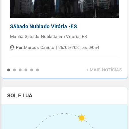
Sábado Nublado Vitória -ES
P
Manhã Sábado Nublada em Vitória, ES
Fi
di
Por
Marcos Canuto | 26/06/2021 às 09:54
+ MAIS NOTÍCIAS
SOL E LUA