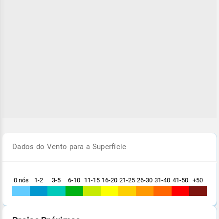
Dados do Vento para a Superfície
0 nós
1-2
3-5
6-10
11-15
16-20
21-25
26-30
31-40
41-50
+50