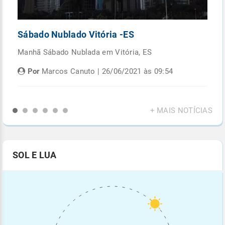
Sábado Nublado Vitória -ES
P
Manhã Sábado Nublada em Vitória, ES
Fi
di
Por
Marcos Canuto | 26/06/2021 às 09:54
+ MAIS NOTÍCIAS
SOL E LUA