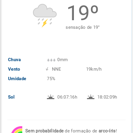
19º
Enviar
Enviar
Enviar
Enviar
Enviar
Enviar
sensação de
19
°
Chuva
0mm
Vento
NNE
19km/h
Umidade
75%
Sol
06:07:16h
18:02:09h
Sem probabilidade
de formação de
arco-íris
!