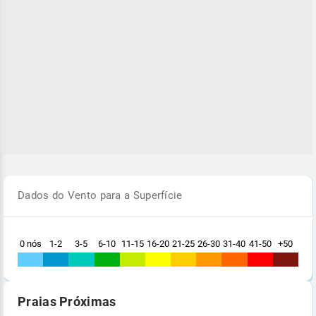
Dados do Vento para a Superfície
0 nós
1-2
3-5
6-10
11-15
16-20
21-25
26-30
31-40
41-50
+50
Praias Próximas