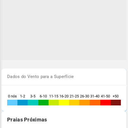
Dados do Vento para a Superfície
0 nós
1-2
3-5
6-10
11-15
16-20
21-25
26-30
31-40
41-50
+50
Praias Próximas