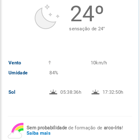
24º
Enviar
Enviar
Enviar
Enviar
Enviar
Enviar
sensação de
24
°
Vento
10km/h
Umidade
84%
Sol
05:38:36h
17:32:50h
Sem probabilidade
de formação de
arco-íris
!
Saiba mais