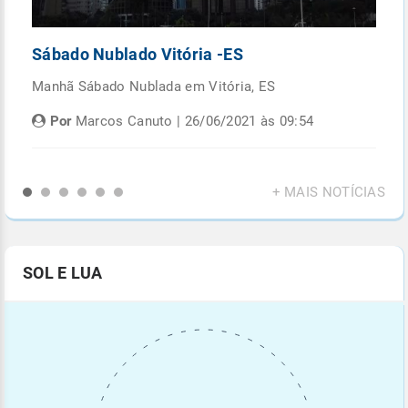
Sábado Nublado Vitória -ES
P
Manhã Sábado Nublada em Vitória, ES
Fi
di
Por
Marcos Canuto | 26/06/2021 às 09:54
+ MAIS NOTÍCIAS
SOL E LUA