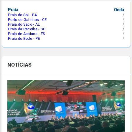
Praia
Onda
Praia do Sol - BA
/
Porto de Galinhas - CE
/
Praia do Saco - AL
/
Praia da Pacoíba - SP
/
Praia de Acaiaca - ES
/
Praia do Bode - PE
/
NOTÍCIAS