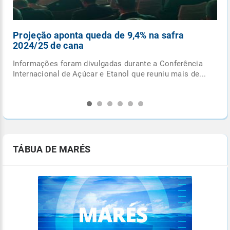
ueda de 9,4% na safra
Pancadas de chuva e cic
fecham outubro
vulgadas durante a Conferência
Última semana do mês terá 
ar e Etanol que reuniu mais de...
extratropical e de frente fria
provocar...
TÁBUA DE MARÉS