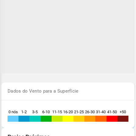
Dados do Vento para a Superfície
0 nós
1-2
3-5
6-10
11-15
16-20
21-25
26-30
31-40
41-50
+50