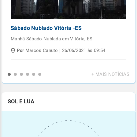
Sábado Nublado Vitória -ES
P
Manhã Sábado Nublada em Vitória, ES
Fi
di
Por
Marcos Canuto | 26/06/2021 às 09:54
+ MAIS NOTÍCIAS
SOL E LUA