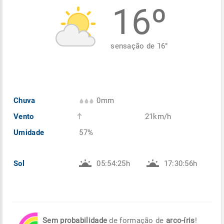
16º
Enviar
Enviar
Enviar
Enviar
Enviar
Enviar
sensação de
16
°
Chuva
0mm
Vento
21km/h
Umidade
57%
Sol
05:54:25h
17:30:56h
Sem probabilidade
de formação de
arco-íris
!