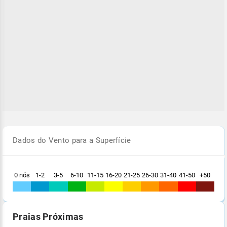
Dados do Vento para a Superfície
0 nós
1-2
3-5
6-10
11-15
16-20
21-25
26-30
31-40
41-50
+50
Praias Próximas