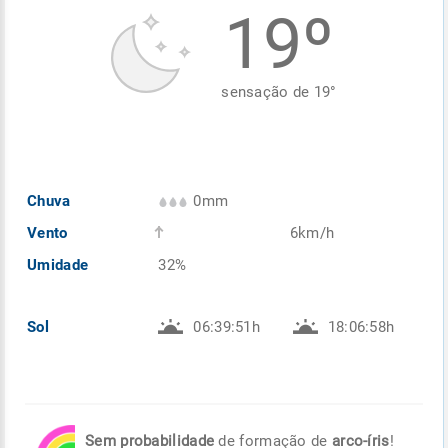
19º
Enviar
Enviar
Enviar
Enviar
Enviar
Enviar
sensação de
19
°
Chuva
0mm
Vento
6km/h
Umidade
32%
Sol
06:39:51h
18:06:58h
Sem probabilidade
de formação de
arco-íris
!