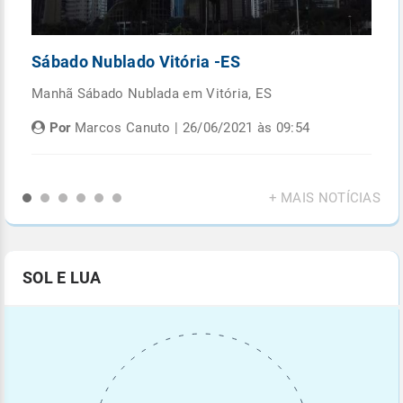
Sábado Nublado Vitória -ES
P
Manhã Sábado Nublada em Vitória, ES
Fi
di
Por
Marcos Canuto | 26/06/2021 às 09:54
+ MAIS NOTÍCIAS
SOL E LUA