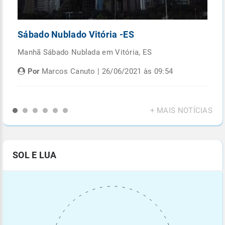
Sábado Nublado Vitória -ES
P
Manhã Sábado Nublada em Vitória, ES
Fi
di
Por
Marcos Canuto | 26/06/2021 às 09:54
+ MAIS NOTÍCIAS
SOL E LUA