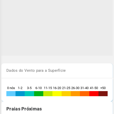
Dados do Vento para a Superfície
0 nós
1-2
3-5
6-10
11-15
16-20
21-25
26-30
31-40
41-50
+50
Praias Próximas