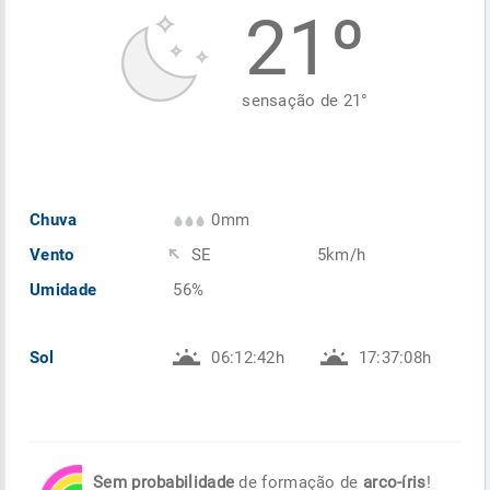
21º
Enviar
Enviar
Enviar
Enviar
Enviar
Enviar
sensação de
21
°
Chuva
0mm
Vento
SE
5km/h
Umidade
56%
Sol
06:12:42h
17:37:08h
Sem probabilidade
de formação de
arco-íris
!