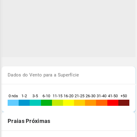
Dados do Vento para a Superfície
0 nós
1-2
3-5
6-10
11-15
16-20
21-25
26-30
31-40
41-50
+50
Praias Próximas