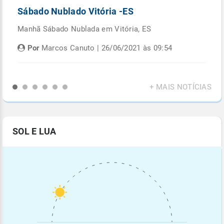
Sábado Nublado Vitória -ES
P
Manhã Sábado Nublada em Vitória, ES
Fi
di
Por
Marcos Canuto | 26/06/2021 às 09:54
+ MAIS NOTÍCIAS
SOL E LUA