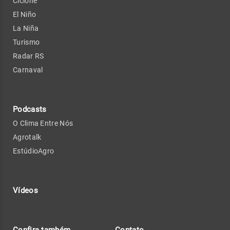
Ciclone
El Niño
La Niña
Turismo
Radar RS
Carnaval
Podcasts
O Clima Entre Nós
Agrotalk
EstúdioAgro
Vídeos
Confira também
Contato