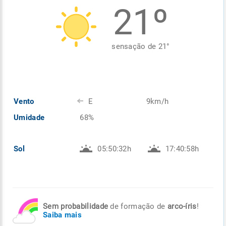
21º
Enviar
Enviar
Enviar
Enviar
Enviar
Enviar
sensação de
21
°
Vento
E
9km/h
Umidade
68%
Sol
05:50:32h
17:40:58h
Sem probabilidade
de formação de
arco-íris
!
Saiba mais