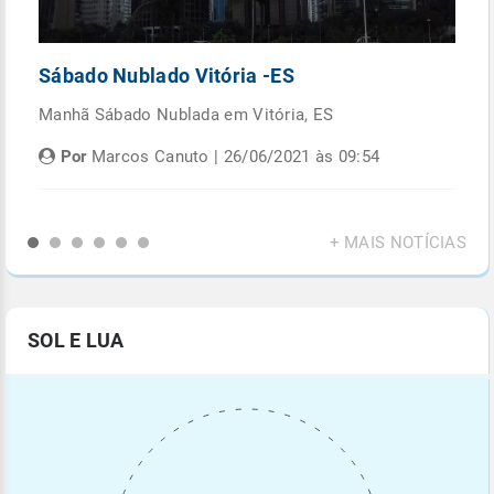
Sábado Nublado Vitória -ES
P
Manhã Sábado Nublada em Vitória, ES
Fi
di
Por
Marcos Canuto | 26/06/2021 às 09:54
+ MAIS NOTÍCIAS
SOL E LUA