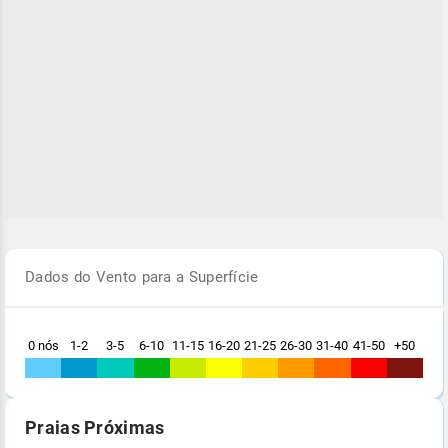
Dados do Vento para a Superfície
0 nós
1-2
3-5
6-10
11-15
16-20
21-25
26-30
31-40
41-50
+50
Praias Próximas