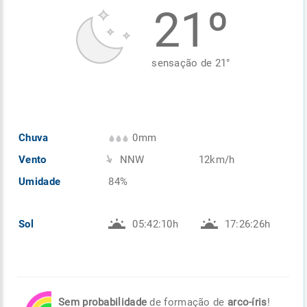
21º
Enviar
Enviar
Enviar
Enviar
Enviar
Enviar
sensação de
21
°
Chuva
0mm
Vento
NNW
12km/h
Umidade
84%
Sol
05:42:10h
17:26:26h
Sem probabilidade
de formação de
arco-íris
!