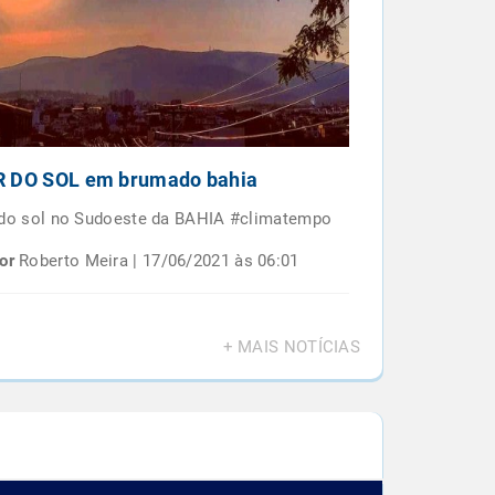
 DO SOL em brumado bahia
Por do sol e
BAIANO
 do sol no Sudoeste da BAHIA #climatempo
Por do sol em 
or
Roberto Meira | 17/06/2021 às 06:01
Por
Roberto M
+ MAIS NOTÍCIAS