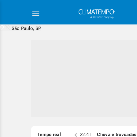
São Paulo, SP
Equipe Cli
S)
Tempo real
22:19
Chuva e trovoadas