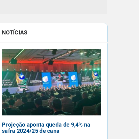
NOTÍCIAS
Pancadas de chuva e ciclone
extratropical fecham outubro