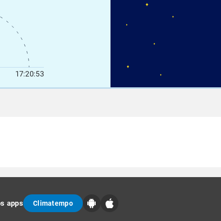
17:20:53
os apps
Climatempo