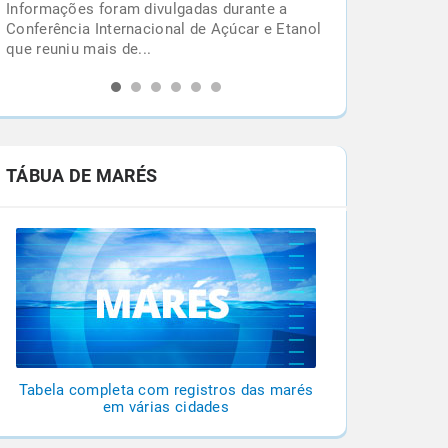
Última semana do mês terá formação de
l
ciclone extratropical e de frente fria, com
potencial para provocar...
TÁBUA DE MARÉS
Tabela completa com registros das marés
em várias cidades