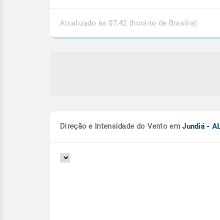
Atualizado às 07:42 (horário de Brasília)
Direção e Intensidade do Vento em
Jundiá - A
o e tornado: qual a diferença?
Atualização mostra ce
Niña entre Outubro e
s e tornados causam ventania