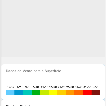
Dados do Vento para a Superfície
0 nós
1-2
3-5
6-10
11-15
16-20
21-25
26-30
31-40
41-50
+50