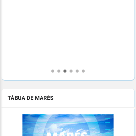
Cl
Bra
Amé
pro
TÁBUA DE MARÉS