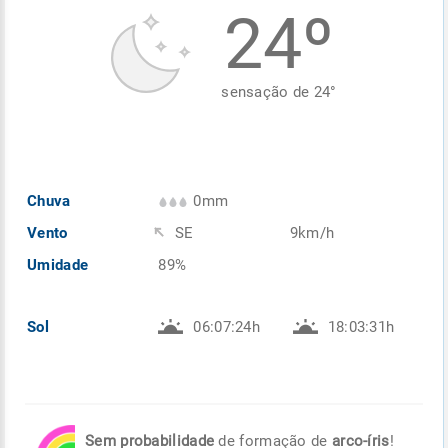
24º
Enviar
Enviar
Enviar
Enviar
Enviar
Enviar
sensação de
24
°
Chuva
0mm
Vento
SE
9km/h
Umidade
89%
Sol
06:07:24h
18:03:31h
Sem probabilidade
de formação de
arco-íris
!