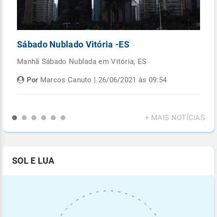
Sábado Nublado Vitória -ES
P
Manhã Sábado Nublada em Vitória, ES
Fi
di
Por
Marcos Canuto | 26/06/2021 às 09:54
+ MAIS NOTÍCIAS
SOL E LUA