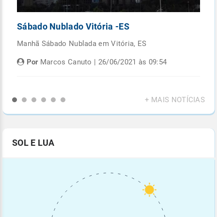
Sábado Nublado Vitória -ES
P
Manhã Sábado Nublada em Vitória, ES
Fi
di
Por
Marcos Canuto | 26/06/2021 às 09:54
+ MAIS NOTÍCIAS
SOL E LUA