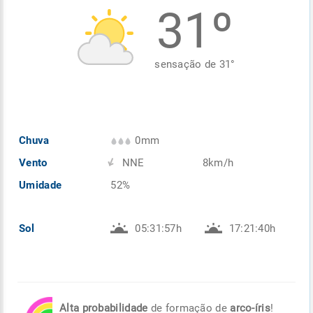
31º
Enviar
Enviar
Enviar
Enviar
Enviar
Enviar
sensação de
31
°
Chuva
0mm
Vento
NNE
8km/h
Umidade
52%
Sol
05:31:57h
17:21:40h
Alta probabilidade
de formação de
arco-íris
!