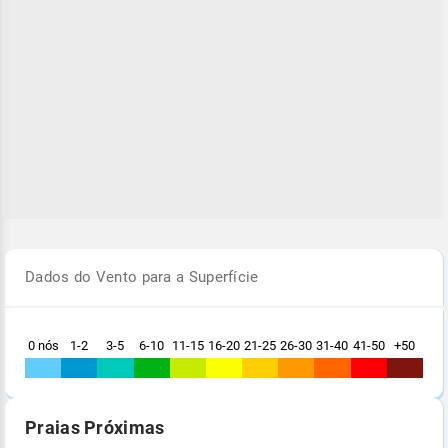
Dados do Vento para a Superfície
0 nós
1-2
3-5
6-10
11-15
16-20
21-25
26-30
31-40
41-50
+50
Praias Próximas