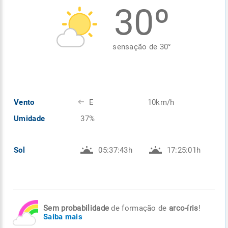
30º
Enviar
Enviar
Enviar
Enviar
Enviar
Enviar
sensação de
30
°
Vento
E
10km/h
Umidade
37%
Sol
05:37:43h
17:25:01h
Sem probabilidade
de formação de
arco-íris
!
Saiba mais