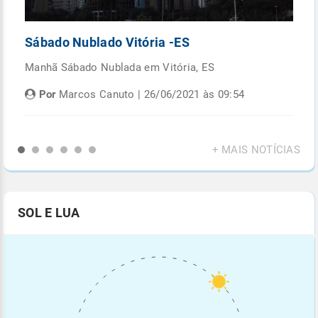
Sábado Nublado Vitória -ES
P
Manhã Sábado Nublada em Vitória, ES
Fi
di
Por
Marcos Canuto | 26/06/2021 às 09:54
+ MAIS NOTÍCIAS
SOL E LUA