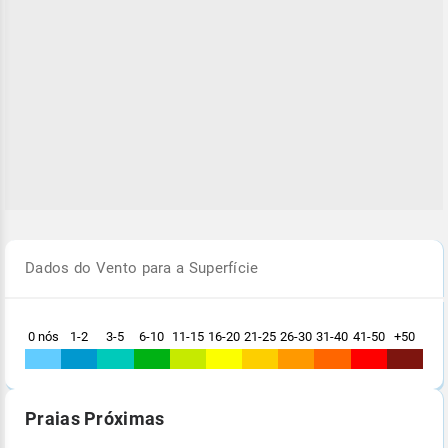
Dados do Vento para a Superfície
0 nós
1-2
3-5
6-10
11-15
16-20
21-25
26-30
31-40
41-50
+50
Praias Próximas