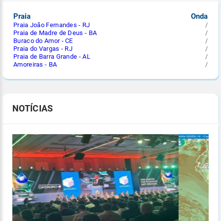
Praia
Onda
Praia João Fernandes - RJ
/
Praia de Madre de Deus - BA
/
Buraco do Amor - CE
/
Praia do Vargas - RJ
/
Praia de Barra Grande - AL
/
Amoreiras - BA
/
NOTÍCIAS