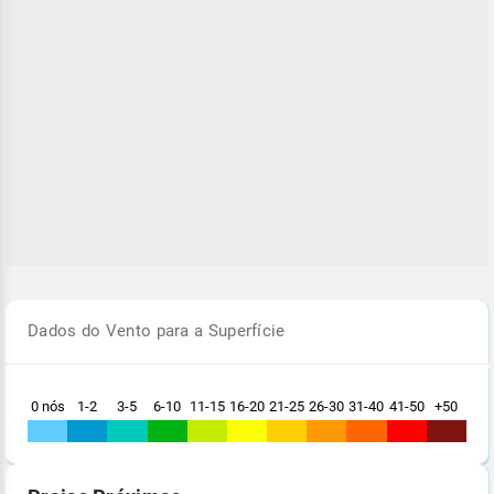
Dados do Vento para a Superfície
0 nós
1-2
3-5
6-10
11-15
16-20
21-25
26-30
31-40
41-50
+50