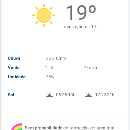
19º
Enviar
Enviar
Enviar
Enviar
Enviar
Enviar
sensação de
19
°
Chuva
0mm
Vento
S
4km/h
Umidade
75%
Sol
05:35:13h
17:22:31h
Sem probabilidade
de formação de
arco-íris
!