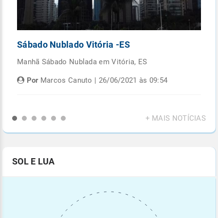
Sábado Nublado Vitória -ES
P
Manhã Sábado Nublada em Vitória, ES
Fi
di
Por
Marcos Canuto | 26/06/2021 às 09:54
+ MAIS NOTÍCIAS
SOL E LUA