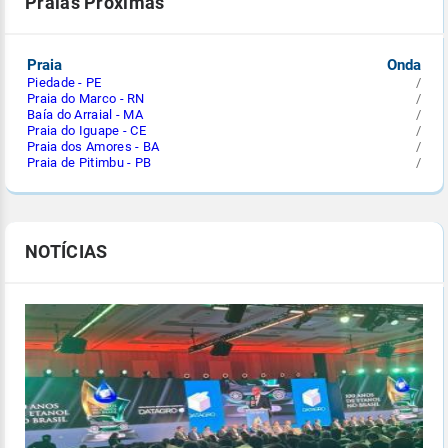
Praias Próximas
Praia
Onda
Piedade - PE
/
Praia do Marco - RN
/
Baía do Arraial - MA
/
Praia do Iguape - CE
/
Praia dos Amores - BA
/
Praia de Pitimbu - PB
/
NOTÍCIAS