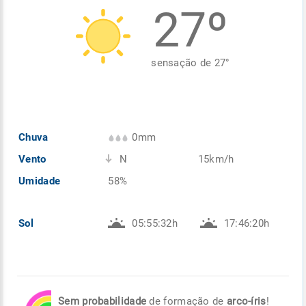
27º
Enviar
Enviar
Enviar
Enviar
Enviar
Enviar
sensação de
27
°
Chuva
0mm
Vento
N
15km/h
Umidade
58%
Sol
05:55:32h
17:46:20h
Sem probabilidade
de formação de
arco-íris
!