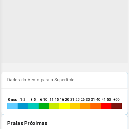
Dados do Vento para a Superfície
0 nós
1-2
3-5
6-10
11-15
16-20
21-25
26-30
31-40
41-50
+50
Praias Próximas