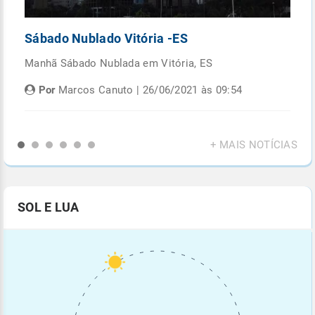
Sábado Nublado Vitória -ES
P
Manhã Sábado Nublada em Vitória, ES
Fi
di
Por
Marcos Canuto | 26/06/2021 às 09:54
+ MAIS NOTÍCIAS
SOL E LUA