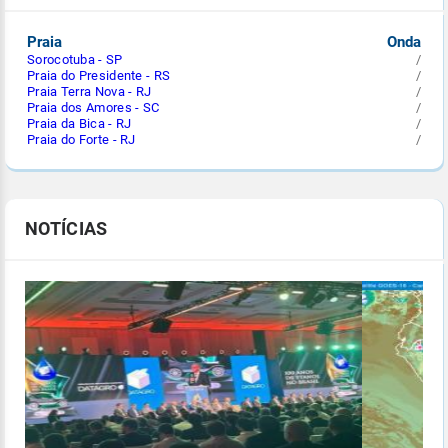
Praia
Onda
Sorocotuba - SP
/
Praia do Presidente - RS
/
Praia Terra Nova - RJ
/
Praia dos Amores - SC
/
Praia da Bica - RJ
/
Praia do Forte - RJ
/
NOTÍCIAS