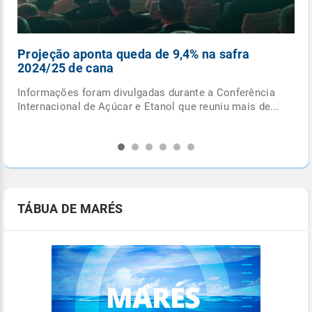
afra
Pancadas de chuva e ciclone extratropical
fecham outubro
nferência
Última semana do mês terá formação de ciclone
mais de...
extratropical e de frente fria, com potencial para
provocar...
TÁBUA DE MARÉS