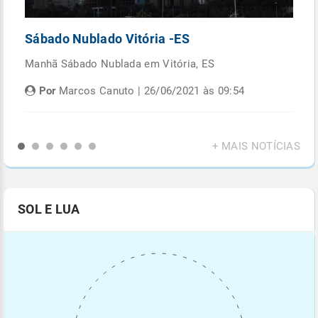
Sábado Nublado Vitória -ES
P
Manhã Sábado Nublada em Vitória, ES
Fi
di
Por
Marcos Canuto | 26/06/2021 às 09:54
+ MAIS NOTÍCIAS
SOL E LUA