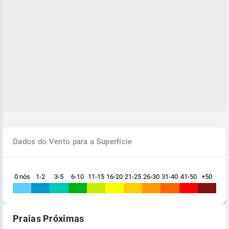
Dados do Vento para a Superfície
0 nós
1-2
3-5
6-10
11-15
16-20
21-25
26-30
31-40
41-50
+50
Praias Próximas