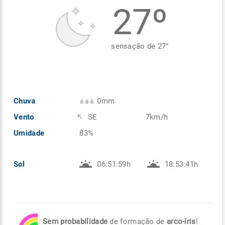
27º
Enviar
Enviar
Enviar
Enviar
Enviar
Enviar
sensação de
27
°
Chuva
0mm
Vento
SE
7km/h
Umidade
83%
Sol
06:51:59h
18:53:41h
Sem probabilidade
de formação de
arco-íris
!