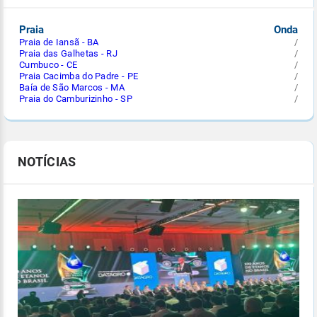
Praia
Onda
Praia de Iansã - BA
/
Praia das Galhetas - RJ
/
Cumbuco - CE
/
Praia Cacimba do Padre - PE
/
Baía de São Marcos - MA
/
Praia do Camburizinho - SP
/
NOTÍCIAS