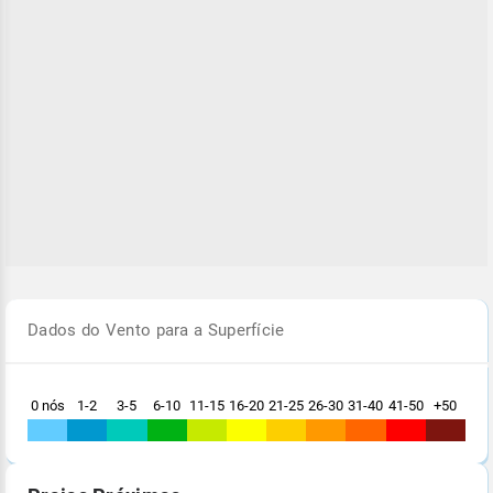
Dados do Vento para a Superfície
0 nós
1-2
3-5
6-10
11-15
16-20
21-25
26-30
31-40
41-50
+50