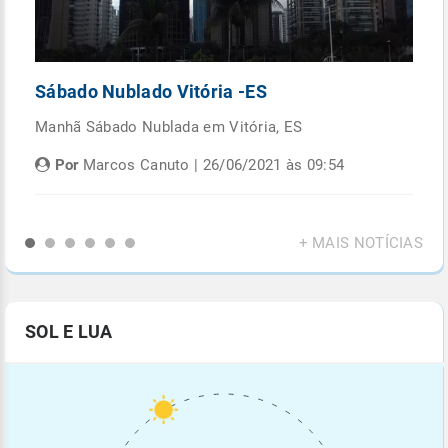
Sábado Nublado Vitória -ES
P
Manhã Sábado Nublada em Vitória, ES
Fi
di
Por
Marcos Canuto | 26/06/2021 às 09:54
+ MAIS NOTÍCIAS
SOL E LUA