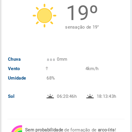
19º
Enviar
Enviar
Enviar
Enviar
Enviar
Enviar
sensação de
19
°
Chuva
0mm
Vento
4km/h
Umidade
68%
Sol
06:20:46h
18:13:43h
Sem probabilidade
de formação de
arco-íris
!