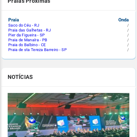
Praias Próximas
Praia
Onda
Saco do Céu - RJ
/
Praia das Galhetas - RJ
/
Pier da Figueira - SP
/
Praia de Manaíra - PB
/
Praia do Balbino - CE
/
Praia de sta Tereza Barreiro - SP
/
NOTÍCIAS