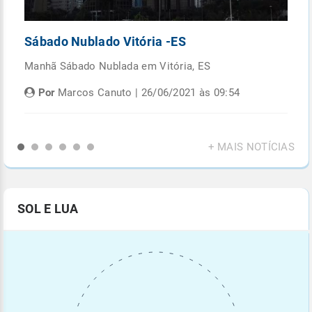
Sábado Nublado Vitória -ES
P
Manhã Sábado Nublada em Vitória, ES
Fi
di
Por
Marcos Canuto | 26/06/2021 às 09:54
+ MAIS NOTÍCIAS
SOL E LUA