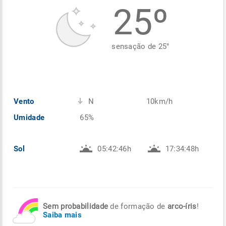
25º
Enviar
Enviar
Enviar
Enviar
Enviar
Enviar
sensação de
25
°
Vento
N
10km/h
Umidade
65%
Sol
05:42:46h
17:34:48h
Sem probabilidade
de formação de
arco-íris
!
Saiba mais