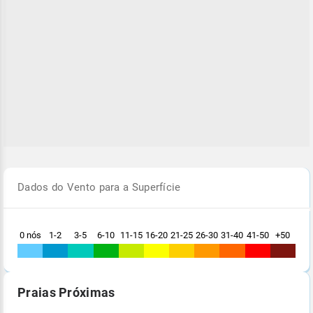
Dados do Vento para a Superfície
0 nós
1-2
3-5
6-10
11-15
16-20
21-25
26-30
31-40
41-50
+50
Praias Próximas