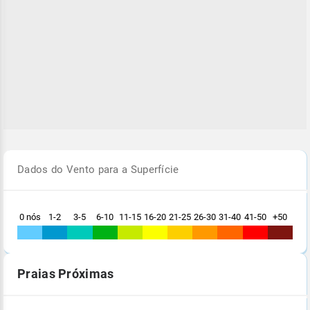
Dados do Vento para a Superfície
0 nós
1-2
3-5
6-10
11-15
16-20
21-25
26-30
31-40
41-50
+50
Praias Próximas