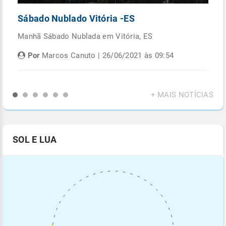
Sábado Nublado Vitória -ES
P
Manhã Sábado Nublada em Vitória, ES
Fi
di
Por
Marcos Canuto | 26/06/2021 às 09:54
+ MAIS NOTÍCIAS
SOL E LUA