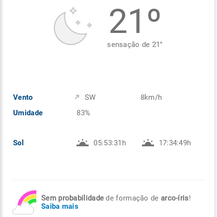
21º
Enviar
Enviar
Enviar
Enviar
Enviar
Enviar
sensação de
21
°
Vento
SW
8km/h
Umidade
83%
Sol
05:53:31h
17:34:49h
Sem probabilidade
de formação de
arco-íris
!
Saiba mais