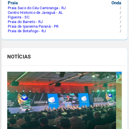
Praia
Onda
Praia Saco do Céu Camiranga - RJ
/
Centro Historico de Jaraguá - AL
/
Figueira - SC
/
Praia do Barreto - RJ
/
Praia de Ipanema Paraná - PR
/
Praia de Botafogo - RJ
/
NOTÍCIAS