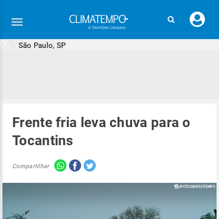
Faç
seu
logi
São Paulo, SP
Frente fria leva chuva para o
Tocantins
Compartilhar