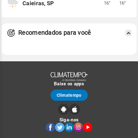
Caieiras, SP
16°
16°
Recomendados para você
Baixe os apps
Climatempo
Siga-nos