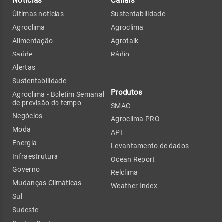
Notícias
Canais
Últimas notícias
Sustentabilidade
Agroclima
Agroclima
Alimentação
Agrotalk
Saúde
Rádio
Alertas
Sustentabilidade
Produtos
Agroclima - Boletim Semanal
de previsão do tempo
SMAC
Negócios
Agroclima PRO
Moda
API
Energia
Levantamento de dados
Infraestrutura
Ocean Report
Governo
Relclima
Mudanças Climáticas
Weather Index
Sul
Sudeste