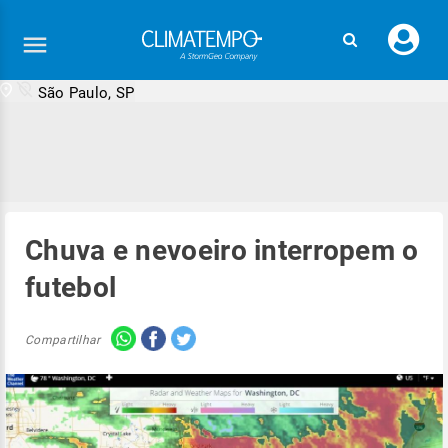
Faç
seu
logi
São Paulo, SP
Chuva e nevoeiro interropem o
futebol
Compartilhar