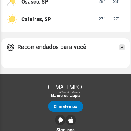
Osasco, SP
28°
28°
Caieiras, SP
27°
27°
Recomendados para você
Baixe os apps
Climatempo
Siga-nos