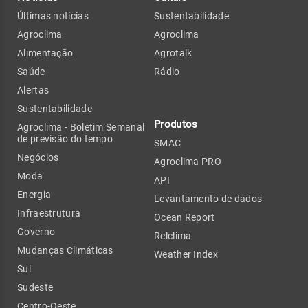
Últimas notícias
Sustentabilidade
Agroclima
Agroclima
Alimentação
Agrotalk
Saúde
Rádio
Alertas
Sustentabilidade
Produtos
Agroclima - Boletim Semanal
de previsão do tempo
SMAC
Negócios
Agroclima PRO
Moda
API
Energia
Levantamento de dados
Infraestrutura
Ocean Report
Governo
Relclima
Mudanças Climáticas
Weather Index
Sul
Sudeste
Centro-Oeste