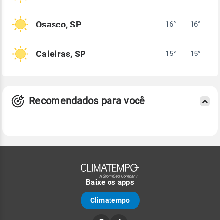
Osasco, SP
16°
16°
Caieiras, SP
15°
15°
Recomendados para você
Baixe os apps
Climatempo