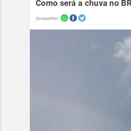
Como será a chuva no B
Compartilhar