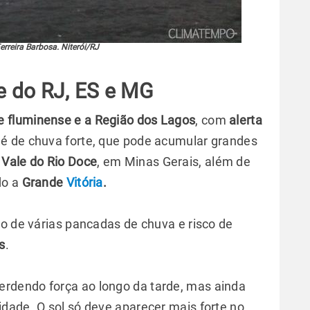
erreira Barbosa. Niterói/RJ
e do RJ, ES e MG
e fluminense e a Região dos Lagos
, com
alerta
é de chuva forte, que pode acumular grandes
 Vale do Rio Doce
, em Minas Gerais, além de
do a
Grande
Vitória
.
ão de várias pancadas de chuva e risco de
s
.
perdendo força ao longo da tarde, mas ainda
dade. O sol só deve aparecer mais forte no