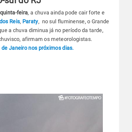
o-sul do RJ
uinta-feira
, a chuva ainda pode cair forte e
dos Reis
,
Paraty
, no sul fluminense, o Grande
 que a chuva diminua já no período da tarde,
chuvisco, afirmam os meteorologistas.
de Janeiro nos próximos dias.