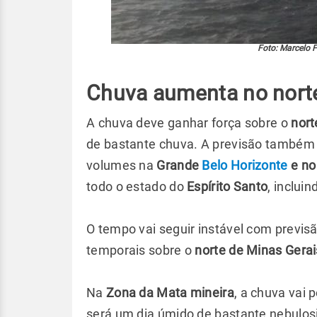
Foto: Marcelo F
Chuva aumenta no nort
A chuva deve ganhar força sobre o
nort
de bastante chuva. A previsão também 
volumes na
Grande
Belo Horizonte
e no
todo o estado do
Espírito Santo
, incluin
O tempo vai seguir instável com previs
temporais sobre o
norte de Minas Gerai
Na
Zona da Mata mineira
, a chuva vai 
será um dia úmido de bastante nebulosi