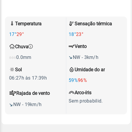
Temperatura
Sensação térmica
17°
29°
18°
23°
Vento
Chuva
NW - 3km/h
0.0mm
Sol
Umidade do ar
06:27h às 17:39h
59%
96%
Arco-íris
Rajada de vento
Sem probabilid.
NW - 19km/h