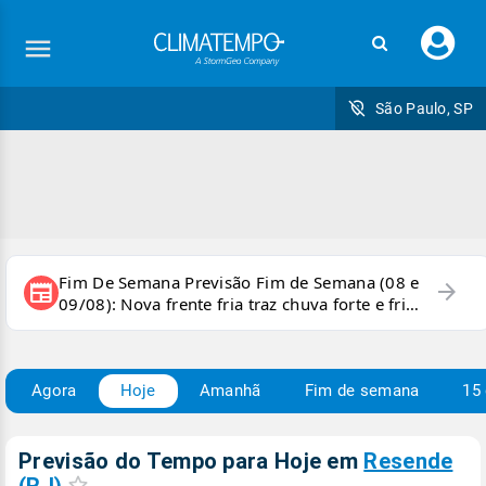
Faç
seu
logi
São Paulo, SP
Fim De Semana Previsão Fim de Semana (08 e
arrow_forward
newspaper
09/08): Nova frente fria traz chuva forte e frio
para áreas do país
Agora
Hoje
Amanhã
Fim de semana
15 
Previsão do Tempo para Hoje
em
Resende