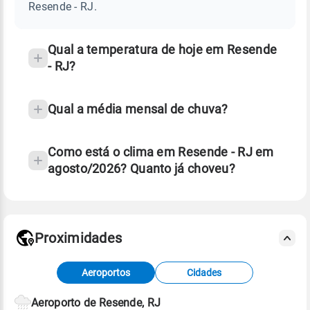
RJ
Resende - RJ.
e
temperatura
Qual a temperatura de hoje em Resende
- RJ?
Qual a média mensal de chuva?
Como está o clima em Resende - RJ em
agosto/2026? Quanto já choveu?
Fonte: 30 anos de dados de reanálise ERA5.
Proximidades
Fonte: dados combinados de estações
Aeroportos
Cidades
meteorológicas e satélite do Centro de Previsão
de Tempo e Estudos Climáticos (CPTEC).
Aeroporto de Resende, RJ