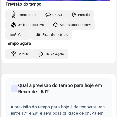
Previsão do tempo
Temperatura
Chuva
Pressão
Umidade Relativa
Acumulado de Chuva
Vento
Risco de Incêndio
Tempo agora
Satélite
Chuva Agora
FAQ
CLIMA,
PREVISÃO
Qual a previsão do tempo para hoje em
-
DO
Resende - RJ?
TEMPO
Perguntas
HOJE
E
frequentes
NOTÍCIAS
EM
A previsão do tempo para hoje é de temperaturas
sobre
RESENDE
entre 17° e 29° e sem possibilidade de chuva em
-
chuva