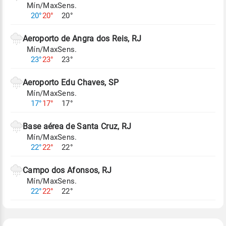
Mín/Max
Sens.
Para obter mais informações sobre os dados
20°
20°
20°
climáticos,
clique aqui.
Aeroporto de Angra dos Reis, RJ
Mín/Max
Sens.
23°
23°
23°
Aeroporto Edu Chaves, SP
Mín/Max
Sens.
17°
17°
17°
Base aérea de Santa Cruz, RJ
Mín/Max
Sens.
22°
22°
22°
Campo dos Afonsos, RJ
Mín/Max
Sens.
22°
22°
22°