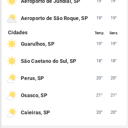
Aeroporto de Jundiaí, SP
19°
19°
Aeroporto de São Roque, SP
19°
19°
Guarulhos, SP
19°
19°
São Caetano do Sul, SP
18°
18°
Perus, SP
20°
20°
Osasco, SP
21°
21°
Caieiras, SP
20°
20°