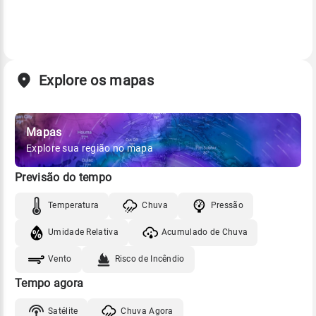
Explore os mapas
Mapas
Explore sua região no mapa
Previsão do tempo
Temperatura
Chuva
Pressão
Umidade Relativa
Acumulado de Chuva
Vento
Risco de Incêndio
Tempo agora
Satélite
Chuva Agora