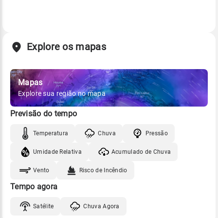
Explore os mapas
Mapas
Explore sua região no mapa
Previsão do tempo
Temperatura
Chuva
Pressão
Umidade Relativa
Acumulado de Chuva
Vento
Risco de Incêndio
Tempo agora
Satélite
Chuva Agora