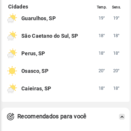
Guarulhos, SP
19°
19°
São Caetano do Sul, SP
18°
18°
Perus, SP
18°
18°
Osasco, SP
20°
20°
Caieiras, SP
18°
18°
Recomendados para você