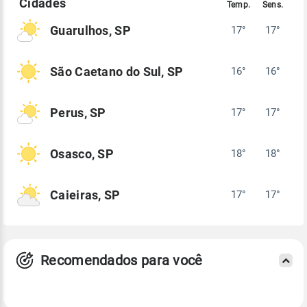
Guarulhos, SP
17°
17°
São Caetano do Sul, SP
16°
16°
Perus, SP
17°
17°
Osasco, SP
18°
18°
Caieiras, SP
17°
17°
Recomendados para você