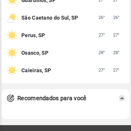
Guarulhos, SP
São Caetano do Sul, SP
26°
26°
Perus, SP
27°
27°
Osasco, SP
28°
28°
Caieiras, SP
27°
27°
Recomendados para você