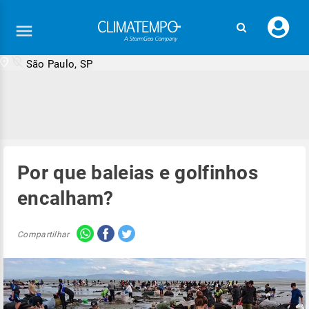
Faç
seu
logi
São Paulo, SP
Por que baleias e golfinhos
encalham?
Compartilhar