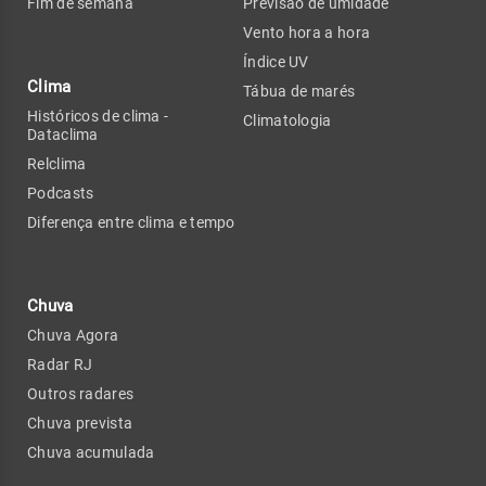
Fim de semana
Previsão de umidade
Vento hora a hora
Índice UV
Clima
Tábua de marés
Históricos de clima -
Climatologia
Dataclima
Relclima
Podcasts
Diferença entre clima e tempo
Chuva
Chuva Agora
Radar RJ
Outros radares
Chuva prevista
Chuva acumulada