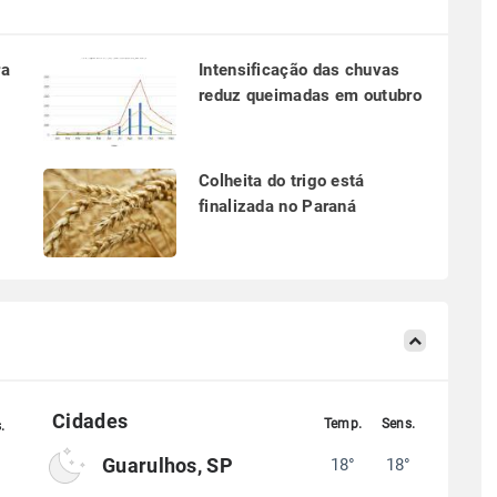
ra
Intensificação das chuvas
reduz queimadas em outubro
a
Colheita do trigo está
finalizada no Paraná
Guarulhos, SP
18°
18°
°