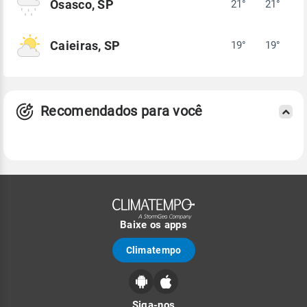
Osasco, SP
21°
21°
Caieiras, SP
19°
19°
Recomendados para você
Baixe os apps
Climatempo
Siga-nos