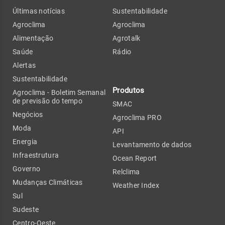
Últimas notícias
Sustentabilidade
Agroclima
Agroclima
Alimentação
Agrotalk
Saúde
Rádio
Alertas
Sustentabilidade
Produtos
Agroclima - Boletim Semanal
de previsão do tempo
SMAC
Negócios
Agroclima PRO
Moda
API
Energia
Levantamento de dados
Infraestrutura
Ocean Report
Governo
Relclima
Mudanças Climáticas
Weather Index
Sul
Sudeste
Centro-Oeste