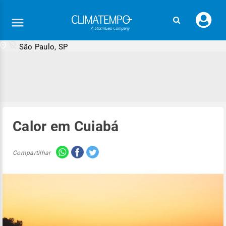
Faç
seu
logi
São Paulo, SP
Calor em Cuiabá
Compartilhar