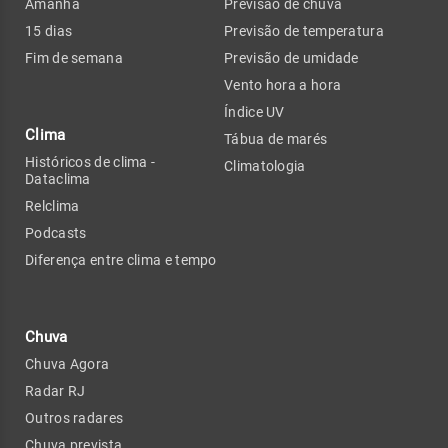
Amanhã
Previsão de chuva
15 dias
Previsão de temperatura
Fim de semana
Previsão de umidade
Vento hora a hora
Índice UV
Clima
Tábua de marés
Históricos de clima -
Climatologia
Dataclima
Relclima
Podcasts
Diferença entre clima e tempo
Chuva
Chuva Agora
Radar RJ
Outros radares
Chuva prevista