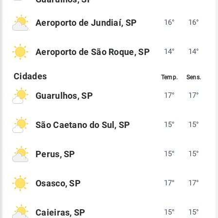
Aeroporto de Jundiaí, SP
16°
16°
Aeroporto de São Roque, SP
14°
14°
Guarulhos, SP
17°
17°
São Caetano do Sul, SP
15°
15°
Perus, SP
15°
15°
Osasco, SP
17°
17°
Caieiras, SP
15°
15°