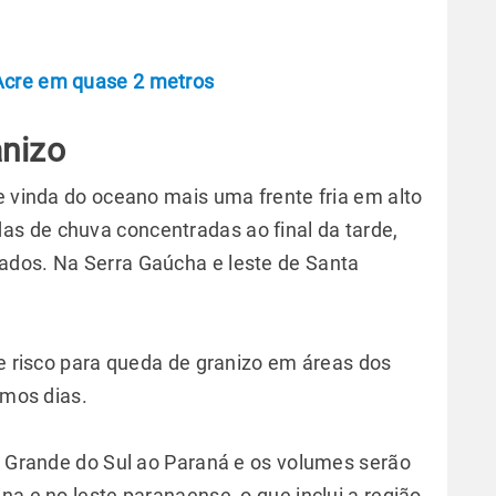
Acre em quase 2 metros
ranizo
e vinda do oceano mais uma frente fria em alto
s de chuva concentradas ao final da tarde,
ados. Na Serra Gaúcha e leste de Santa
.
 risco para queda de granizo em áreas dos
imos dias.
io Grande do Sul ao Paraná e os volumes serão
na e no leste paranaense, o que inclui a região