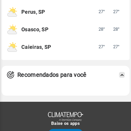
Perus, SP
27°
27°
Osasco, SP
28°
28°
Caieiras, SP
27°
27°
Recomendados para você
Baixe os apps