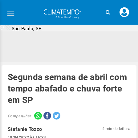
Faç
seu
logi
São Paulo, SP
Segunda semana de abril com
tempo abafado e chuva forte
em SP
Compartilhar
Stefanie Tozzo
4 min de leitura
10/04/2022 às 16:23