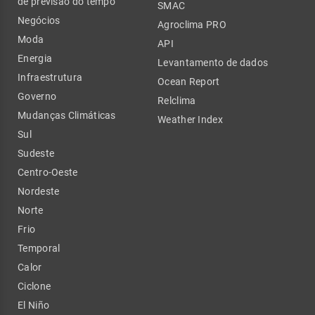
de previsão do tempo
SMAC
Negócios
Agroclima PRO
Moda
API
Energia
Levantamento de dados
Infraestrutura
Ocean Report
Governo
Relclima
Mudanças Climáticas
Weather Index
Sul
Sudeste
Centro-Oeste
Nordeste
Norte
Frio
Temporal
Calor
Ciclone
El Niño