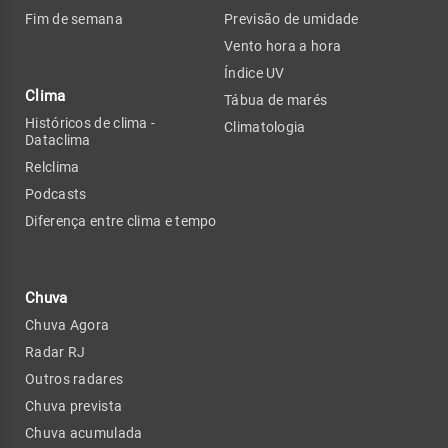
Fim de semana
Previsão de umidade
Vento hora a hora
Índice UV
Clima
Tábua de marés
Históricos de clima -
Climatologia
Dataclima
Relclima
Podcasts
Diferença entre clima e tempo
Chuva
Chuva Agora
Radar RJ
Outros radares
Chuva prevista
Chuva acumulada