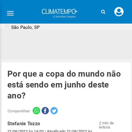
Faç
seu
logi
São Paulo, SP
Por que a copa do mundo não
está sendo em junho deste
ano?
Compartilhar
Stefanie Tozzo
2 min de
leitura
21/06/2022 às 16:03
| Atualizado
21/06/2022 às