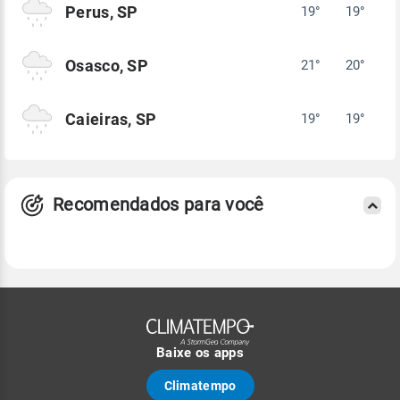
Perus, SP
19°
19°
Osasco, SP
21°
20°
Caieiras, SP
19°
19°
Recomendados para você
Baixe os apps
Climatempo