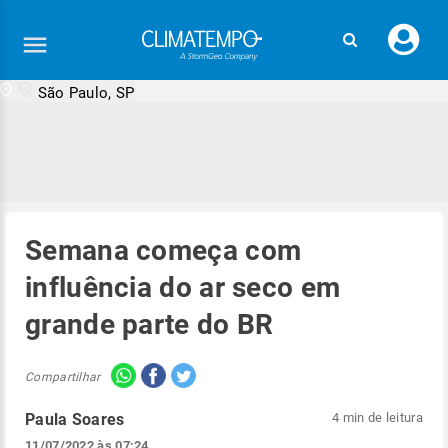
Faç
seu
logi
São Paulo, SP
Semana começa com
influência do ar seco em
grande parte do BR
Compartilhar
Paula Soares
4 min de leitura
11/07/2022 às 07:24