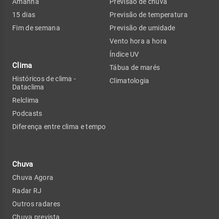
Amanhã
Previsão de chuva
15 dias
Previsão de temperatura
Fim de semana
Previsão de umidade
Vento hora a hora
Índice UV
Clima
Tábua de marés
Históricos de clima -
Climatologia
Dataclima
Relclima
Podcasts
Diferença entre clima e tempo
Chuva
Chuva Agora
Radar RJ
Outros radares
Chuva prevista