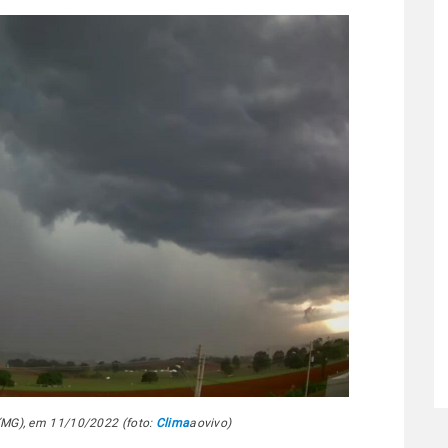
(MG), em 11/10/2022 (foto:
Clima
aovivo)