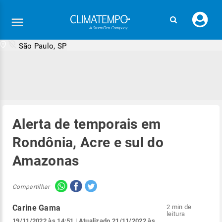
Faç
seu
logi
São Paulo, SP
Alerta de temporais em
Rondônia, Acre e sul do
Amazonas
Compartilhar
Carine Gama
2 min de
leitura
19/11/2022 às 14:51
| Atualizado
21/11/2022 às