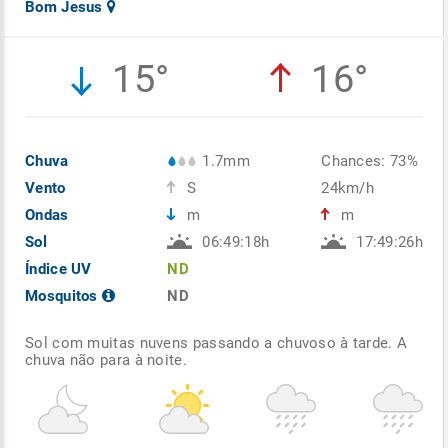
Bom Jesus
15°
16°
Chuva
1.7mm
Chances: 73%
Vento
S
24km/h
Ondas
m
m
Sol
06:49:18h
17:49:26h
Índice UV
ND
Mosquitos
ND
Sol com muitas nuvens passando a chuvoso à tarde. A
chuva não para à noite.