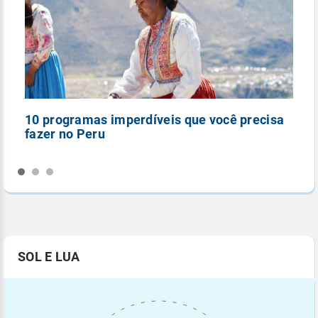
10 programas imperdíveis que você precisa
5
fazer no Peru
n
SOL E LUA