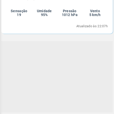
Enviar
Enviar
Enviar
Enviar
Enviar
Sensação
Umidade
Pressão
Vento
Enviar
19
95%
1012 hPa
5 km/h
Atualizado às 22:07h